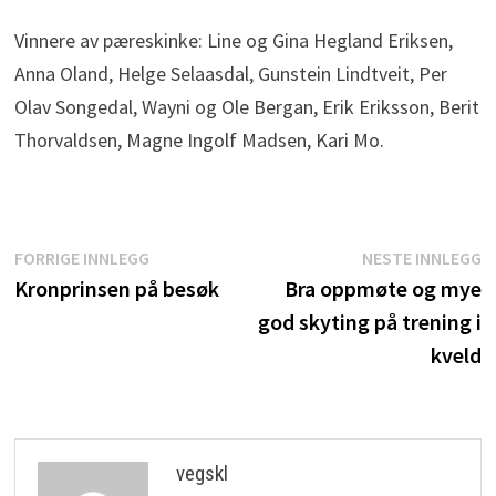
Vinnere av pæreskinke: Line og Gina Hegland Eriksen,
Anna Oland, Helge Selaasdal, Gunstein Lindtveit, Per
Olav Songedal, Wayni og Ole Bergan, Erik Eriksson, Berit
Thorvaldsen, Magne Ingolf Madsen, Kari Mo.
Innleggsnavigasjon
Forrige
N
FORRIGE INNLEGG
NESTE INNLEGG
innlegg:
i
Kronprinsen på besøk
Bra oppmøte og mye
god skyting på trening i
kveld
vegskl