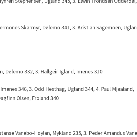
 Myhren Stephensen, Ugland 345, 3. Elwin Trondsen Odderdal,
 Gjermones Skarmyr, Dølemo 341, 3. Kristian Sagemoen, Ugla
en, Dølemo 332, 3. Hallgeir Igland, Imenes 310
 Imenes 346, 3. Odd Hesthag, Ugland 344, 4. Paul Mjaaland,
Dagfinn Olsen, Froland 340
nstanse Vanebo-Høylan, Mykland 235, 3. Peder Amandus Van