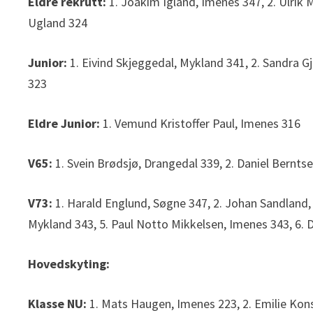
Eldre rekrutt:
1. Joakim Igland, Imenes 347, 2. Ulrik
Ugland 324
Junior:
1. Eivind Skjeggedal, Mykland 341, 2. Sandra
323
Eldre Junior:
1. Vemund Kristoffer Paul, Imenes 316
V65:
1. Svein Brødsjø, Drangedal 339, 2. Daniel Bernts
V73:
1. Harald Englund, Søgne 347, 2. Johan Sandland,
Mykland 343, 5. Paul Notto Mikkelsen, Imenes 343, 6. 
Hovedskyting:
Klasse NU:
1. Mats Haugen, Imenes 223, 2. Emilie Ko