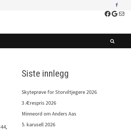
Faceboo
Googl
E-post
Siste innlegg
Skyteprøve for Storviltjegere 2026
3 Ærespris 2026
Minneord om Anders Aas
5. karusell 2026
344,