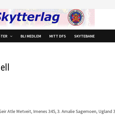
STER
BLI MEDLEM
MITT DFS
SKYTEBANE
ell
. Geir Atle Metveit, Imenes 345, 3. Amalie Sagemoen, Ugland 