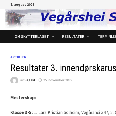
Gå
7. august 2026
til
innhold
OM SKYTTERLAGET
RESULTATER
TERMINLI
ARTIKLER
Resultater 3. innendørskarus
av
vegskl
25. november 2022
Mesterskap:
Klasse 3-5:
1. Lars Kristian Solheim, Vegårshei 347, 2