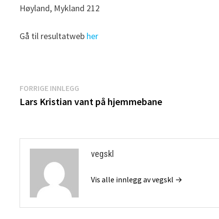
Høyland, Mykland 212
Gå til resultatweb
her
Innleggsnavigasjon
Forrige
FORRIGE INNLEGG
innlegg:
Lars Kristian vant på hjemmebane
vegskl
Vis alle innlegg av vegskl →