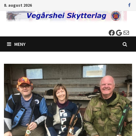
Gå
8. august 2026
til
innhold
Faceboo
Googl
E-post
MENY