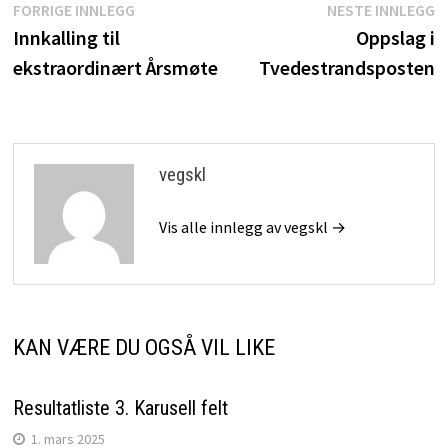
Innleggsnavigasjon
Forrige
N
FORRIGE INNLEGG
NESTE INNLEGG
innlegg:
i
Innkalling til
Oppslag i
ekstraordinært Årsmøte
Tvedestrandsposten
vegskl
Vis alle innlegg av vegskl →
KAN VÆRE DU OGSÅ VIL LIKE
Resultatliste 3. Karusell felt
1. mars 2025