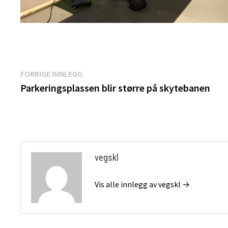
Innleggsnavigasjon
Forrige
FORRIGE INNLEGG
innlegg:
Parkeringsplassen blir større på skytebanen
vegskl
Vis alle innlegg av vegskl →