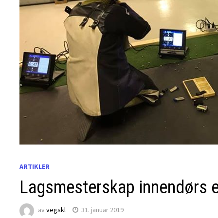
ARTIKLER
Lagsmesterskap innendørs er
av
vegskl
31. januar 2019