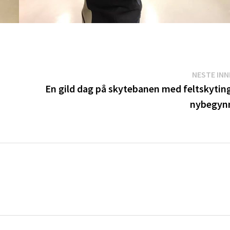
NESTE IN
En gild dag på skytebanen med feltskyting
nybegyn