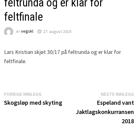
feltrunda og er klar for
feltfinale
av
vegskl
27. august 2018
Lars Kristian skjøt 30/17 på feltrunda og er klar for
feltfinale.
Innleggsnavigasjon
Forrige
N
FORRIGE INNLEGG
NESTE INNLEGG
innlegg:
i
Skogsløp med skyting
Espeland vant
Jaktlagskonkurransen
2018